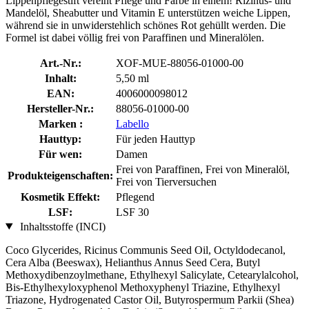
Lippenpflegestift vereint Pflege und Farbe in einem! Rizinus- und
Mandelöl, Sheabutter und Vitamin E unterstützen weiche Lippen,
während sie in unwiderstehlich schönes Rot gehüllt werden. Die
Formel ist dabei völlig frei von Paraffinen und Mineralölen.
Art.-Nr.:
XOF-MUE-88056-01000-00
Inhalt:
5,50 ml
EAN:
4006000098012
Hersteller-Nr.:
88056-01000-00
Marken :
Labello
Hauttyp:
Für jeden Hauttyp
Für wen:
Damen
Frei von Paraffinen, Frei von Mineralöl,
Produkteigenschaften:
Frei von Tierversuchen
Kosmetik Effekt:
Pflegend
LSF:
LSF 30
Inhaltsstoffe (INCI)
Coco Glycerides, Ricinus Communis Seed Oil, Octyldodecanol,
Cera Alba (Beeswax), Helianthus Annus Seed Cera, Butyl
Methoxydibenzoylmethane, Ethylhexyl Salicylate, Cetearylalcohol,
Bis-Ethylhexyloxyphenol Methoxyphenyl Triazine, Ethylhexyl
Triazone, Hydrogenated Castor Oil, Butyrospermum Parkii (Shea)