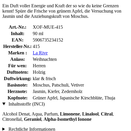
Ein Duft voller Energie und Kraft der so wie du keine Grenzen
kennt! Spüre die Frische von grünem Apfel, die Versuchung von
Jasmin und die Anziehungskraft von Moschus.
Art.-Nr.:
XOF-MUE-415
Inhalt:
90 ml
EAN:
5906735234152
Hersteller-Nr.:
415
Marken :
La Rive
Anlass:
Weihnachten
Für wen:
Herren
Duftnoten:
Holzig
Duftwirkung:
klar & frisch
Basisnote:
Moschus, Patschuli, Vetiver
Herznote:
Jasmin, Kiefer, Zedernholz
Kopfnote:
Grüner Apfel, Japanische Kirschblüte, Thuja
Inhaltsstoffe (INCI)
Alcohol Denat, Aqua, Parfum,
Limonene
,
Linalool
,
Citral
,
Citronellal,
Geraniol
,
Alpha-Isomethyl Ionone
Rechtliche Informationen