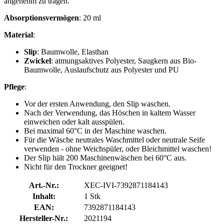
angenehm zu tragen.
Absorptionsvermögen
: 20 ml
Material
:
Slip
: Baumwolle, Elasthan
Zwickel
: atmungsaktives Polyester, Saugkern aus Bio-
Baumwolle, Auslaufschutz aus Polyester und PU
Pflege
:
Vor der ersten Anwendung, den Slip waschen.
Nach der Verwendung, das Höschen in kaltem Wasser
einweichen oder kalt ausspülen.
Bei maximal 60°C in der Maschine waschen.
Für die Wäsche neutrales Waschmittel oder neutrale Seife
verwenden - ohne Weichspüler, oder Bleichmittel waschen!
Der Slip hält 200 Maschinenwäschen bei 60°C aus.
Nicht für den Trockner geeignet!
Art.-Nr.:
XEC-IVI-7392871184143
Inhalt:
1 Stk
EAN:
7392871184143
Hersteller-Nr.:
2021194