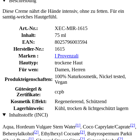
Beschreibung
Diese Creme nährt die Hände intensiv, ohne zu fetten. Für ein
samtig-weiches Hautgefühl.
Art.-Nr.:
XEC-MIR-1615
Inhalt:
75 ml
EAN:
8025796003594
Hersteller-Nr.:
1615
Marken :
I Provenzali
Hauttyp:
trockene Haut
Für wen:
Damen, Herren
100% Naturkosmetik, Nickel tested,
Produkteigenschaften:
Vegan
Gütesiegel &
ccpb
Zertifikate:
Kosmetik Effekt:
Regenerierend, Schützend
Lagerhinweis:
Kühl, trocken & lichtgeschützt lagern
Inhaltsstoffe (INCI)
[1]
[2]
Aqua, Hordeum Vulgare Stem Water
, Coco Caprylate/Caprate
,
[2]
[2]
Behenylalkohol
, Ethylhexyl Cocoate
, Butyrospermum Parkii
[1]
[2]
[2]