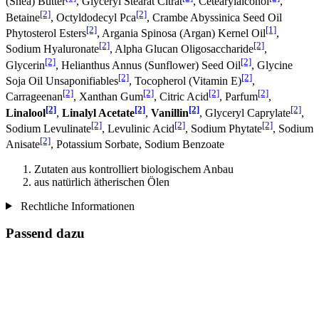
(Shea) Butter
, Glyceryl Stearat Citrat
, Cetearylalcohol
,
[2]
[2]
Betaine
, Octyldodecyl Pca
, Crambe Abyssinica Seed Oil
[2]
[1]
Phytosterol Esters
, Argania Spinosa (Argan) Kernel Oil
,
[2]
[2]
Sodium Hyaluronate
, Alpha Glucan Oligosaccharide
,
[2]
[2]
Glycerin
, Helianthus Annus (Sunflower) Seed Oil
, Glycine
[2]
[2]
Soja Oil Unsaponifiables
, Tocopherol (Vitamin E)
,
[2]
[2]
[2]
[2]
Carrageenan
, Xanthan Gum
, Citric Acid
, Parfum
,
[2]
[2]
[2]
[2]
Linalool
,
Linalyl Acetate
,
Vanillin
, Glyceryl Caprylate
,
[2]
[2]
[2]
Sodium Levulinate
, Levulinic Acid
, Sodium Phytate
, Sodium
[2]
Anisate
, Potassium Sorbate, Sodium Benzoate
Zutaten aus kontrolliert biologischem Anbau
aus natürlich ätherischen Ölen
Rechtliche Informationen
Passend dazu