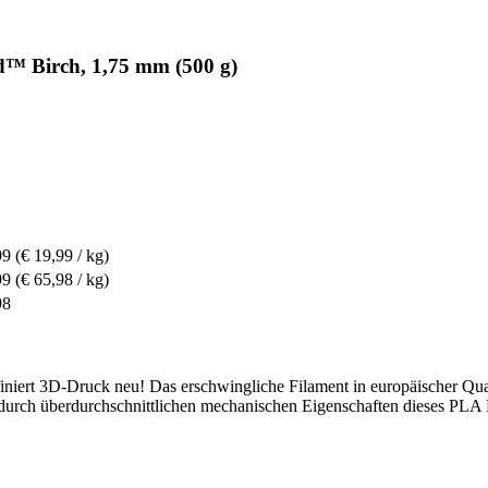
™ Birch, 1,75 mm (500 g)
99
(€ 19,99 / kg)
99
(€ 65,98 / kg)
98
iniert 3D-Druck neu! Das erschwingliche Filament in europäischer Quali
urch überdurchschnittlichen mechanischen Eigenschaften dieses PLA F