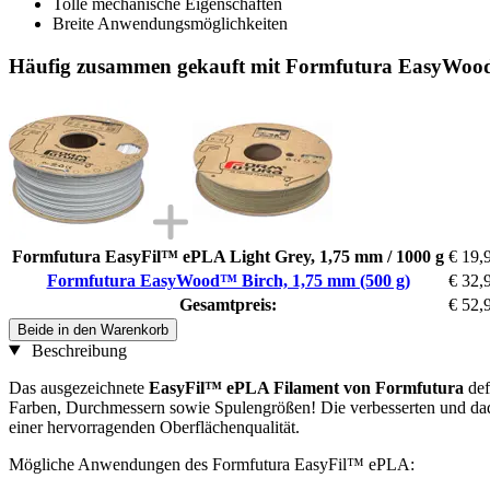
Tolle mechanische Eigenschaften
Breite Anwendungsmöglichkeiten
Häufig zusammen gekauft mit Formfutura EasyWood
Formfutura EasyFil™ ePLA Light Grey, 1,75 mm / 1000 g
€ 19,
Formfutura EasyWood™ Birch, 1,75 mm (500 g)
€ 32,
Gesamtpreis:
€ 52,
Beide in den Warenkorb
Beschreibung
Das ausgezeichnete
EasyFil™ ePLA Filament von Formfutura
def
Farben, Durchmessern sowie Spulengrößen! Die verbesserten und dad
einer hervorragenden Oberflächenqualität.
Mögliche Anwendungen des Formfutura EasyFil™ ePLA: