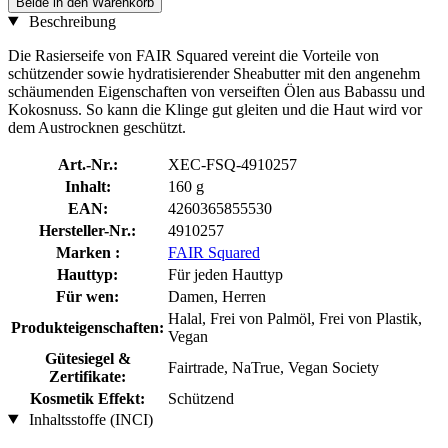
Beide in den Warenkorb
Beschreibung
Die Rasierseife von FAIR Squared vereint die Vorteile von
schützender sowie hydratisierender Sheabutter mit den angenehm
schäumenden Eigenschaften von verseiften Ölen aus Babassu und
Kokosnuss. So kann die Klinge gut gleiten und die Haut wird vor
dem Austrocknen geschützt.
Art.-Nr.:
XEC-FSQ-4910257
Inhalt:
160 g
EAN:
4260365855530
Hersteller-Nr.:
4910257
Marken :
FAIR Squared
Hauttyp:
Für jeden Hauttyp
Für wen:
Damen, Herren
Halal, Frei von Palmöl, Frei von Plastik,
Produkteigenschaften:
Vegan
Gütesiegel &
Fairtrade, NaTrue, Vegan Society
Zertifikate:
Kosmetik Effekt:
Schützend
Inhaltsstoffe (INCI)