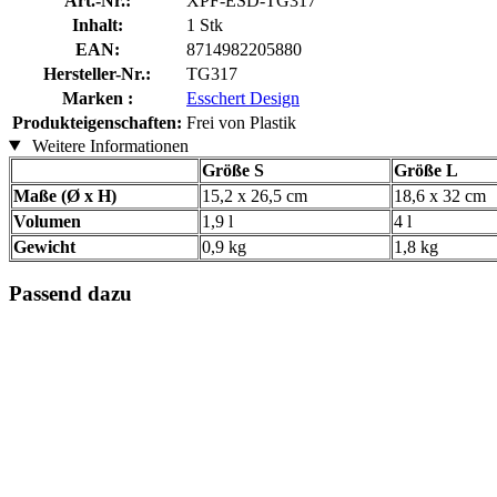
Art.-Nr.:
XPF-ESD-TG317
Inhalt:
1 Stk
EAN:
8714982205880
Hersteller-Nr.:
TG317
Marken :
Esschert Design
Produkteigenschaften:
Frei von Plastik
Weitere Informationen
Größe S
Größe L
Maße (Ø x H)
15,2 x 26,5 cm
18,6 x 32 cm
Volumen
1,9 l
4 l
Gewicht
0,9 kg
1,8 kg
Passend dazu