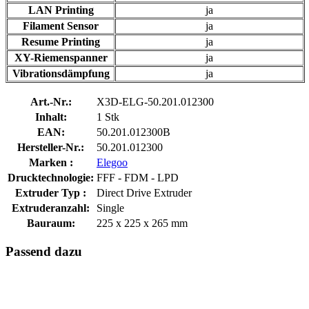
LAN Printing
ja
Filament Sensor
ja
Resume Printing
ja
XY-Riemenspanner
ja
Vibrationsdämpfung
ja
Art.-Nr.:
X3D-ELG-50.201.012300
Inhalt:
1 Stk
EAN:
50.201.012300B
Hersteller-Nr.:
50.201.012300
Marken :
Elegoo
Drucktechnologie:
FFF - FDM - LPD
Extruder Typ :
Direct Drive Extruder
Extruderanzahl:
Single
Bauraum:
225 x 225 x 265 mm
Passend dazu