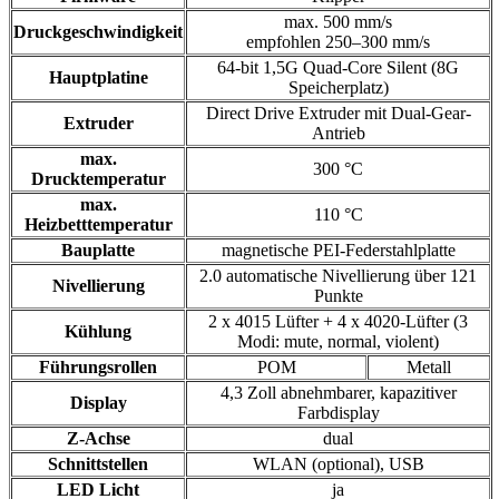
max. 500 mm/s
Druckgeschwindigkeit
empfohlen 250–300 mm/s
64-bit 1,5G Quad-Core Silent (8G
Hauptplatine
Speicherplatz)
Direct Drive Extruder mit Dual-Gear-
Extruder
Antrieb
max.
300 °C
Drucktemperatur
max.
110 °C
Heizbetttemperatur
Bauplatte
magnetische PEI-Federstahlplatte
2.0 automatische Nivellierung über 121
Nivellierung
Punkte
2 x 4015 Lüfter + 4 x 4020-Lüfter (3
Kühlung
Modi: mute, normal, violent)
Führungsrollen
POM
Metall
4,3 Zoll abnehmbarer, kapazitiver
Display
Farbdisplay
Z-Achse
dual
Schnittstellen
WLAN (optional), USB
LED Licht
ja