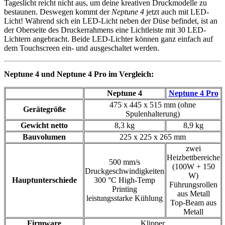
Tageslicht reicht nicht aus, um deine kreativen Druckmodelle zu
bestaunen. Deswegen kommt der
Neptune 4
jetzt auch mit LED-
Licht! Während sich ein LED-Licht neben der Düse befindet, ist an
der Oberseite des Druckerrahmens eine Lichtleiste mit 30 LED-
Lichtern angebracht. Beide LED-Lichter können ganz einfach auf
dem Touchscreen ein- und ausgeschaltet werden.
Neptune 4 und Neptune 4 Pro im Vergleich:
Neptune 4
Neptune 4 Pro
475 x 445 x 515 mm (ohne
Gerätegröße
Spulenhalterung)
Gewicht netto
8,3 kg
8,9 kg
Bauvolumen
225 x 225 x 265 mm
zwei
Heizbettbereiche
500 mm/s
(100W + 150
Druckgeschwindigkeiten
W)
Hauptunterschiede
300 °C High-Temp
Führungsrollen
Printing
aus Metall
leistungsstarke Kühlung
Top-Beam aus
Metall
Firmware
Klipper