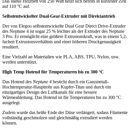
Das starke Heizbett von 250 Watt heizt sich bereits in kürzester Zeit
auf 110 °C auf.
Selbstentwickelter Dual-Gear-Extruder mit Direktantrieb
Der von Elegoo selbstentwickelte Dual Gear Direct Drive-Extruder
des Neptune 4 ist sogar 25 % leichter als der Extruder des Neptune
3 Pro. Er ermöglicht eine größere Extrusionskraft, was in einem 5,2-
fachen Extrusionsverhältnis und einer höheren Druckgenauigkeit
resultiert.
Eine Vielzahl an Materialien wie PLA, ABS, TPU, Nylon, usw.
werden unterstützt.
High Temp Hotend für Temperaturen bis zu 300 °C
Das Hotend des
Neptune 4
besticht durch ein Ganzmetall-
Hochtemperatur-Hauptrohr aus Kupfer-Titan und durch ein
einzigartiges Design des Luftkanals für eine bessere
Wärmeableitung. Das Hotend ist für Temperaturen bis zu 300 °C
ausgelegt.
Zudem wurde das heiße Ende der Düse verlängert, sodass Filamente
vollständig geschmolzen und gleichmäßig extrudiert werden
können.