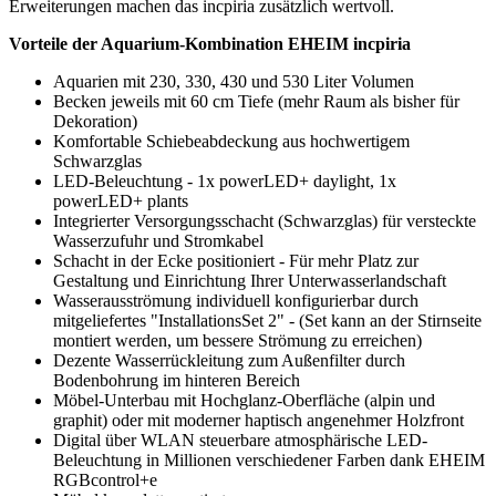
Erweiterungen machen das incpiria zusätzlich wertvoll.
Vorteile der Aquarium-Kombination EHEIM incpiria
Aquarien mit 230, 330, 430 und 530 Liter Volumen
Becken jeweils mit 60 cm Tiefe (mehr Raum als bisher für
Dekoration)
Komfortable Schiebeabdeckung aus hochwertigem
Schwarzglas
LED-Beleuchtung - 1x powerLED+ daylight, 1x
powerLED+ plants
Integrierter Versorgungsschacht (Schwarzglas) für versteckte
Wasserzufuhr und Stromkabel
Schacht in der Ecke positioniert - Für mehr Platz zur
Gestaltung und Einrichtung Ihrer Unterwasserlandschaft
Wasserausströmung individuell konfigurierbar durch
mitgeliefertes "InstallationsSet 2" - (Set kann an der Stirnseite
montiert werden, um bessere Strömung zu erreichen)
Dezente Wasserrückleitung zum Außenfilter durch
Bodenbohrung im hinteren Bereich
Möbel-Unterbau mit Hochglanz-Oberfläche (alpin und
graphit) oder mit moderner haptisch angenehmer Holzfront
Digital über WLAN steuerbare atmosphärische LED-
Beleuchtung in Millionen verschiedener Farben dank EHEIM
RGBcontrol+e