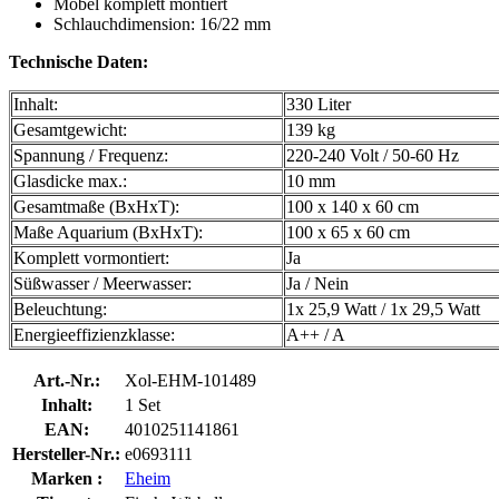
Möbel komplett montiert
Schlauchdimension: 16/22 mm
Technische Daten:
Inhalt:
330 Liter
Gesamtgewicht:
139 kg
Spannung / Frequenz:
220-240 Volt / 50-60 Hz
Glasdicke max.:
10 mm
Gesamtmaße (BxHxT):
100 x 140 x 60 cm
Maße Aquarium (BxHxT):
100 x 65 x 60 cm
Komplett vormontiert:
Ja
Süßwasser / Meerwasser:
Ja / Nein
Beleuchtung:
1x 25,9 Watt / 1x 29,5 Watt
Energieeffizienzklasse:
A++ / A
Art.-Nr.:
Xol-EHM-101489
Inhalt:
1 Set
EAN:
4010251141861
Hersteller-Nr.:
e0693111
Marken :
Eheim