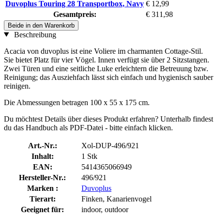
Duvoplus Touring 28 Transportbox, Navy
€ 12,99
Gesamtpreis:
€ 311,98
Beide in den Warenkorb
Beschreibung
Acacia von duvoplus ist eine Voliere im charmanten Cottage-Stil.
Sie bietet Platz für vier Vögel. Innen verfügt sie über 2 Sitzstangen.
Zwei Türen und eine seitliche Luke erleichtern die Betreuung bzw.
Reinigung; das Ausziehfach lässt sich einfach und hygienisch sauber
reinigen.
Die Abmessungen betragen 100 x 55 x 175 cm.
Du möchtest Details über dieses Produkt erfahren? Unterhalb findest
du das Handbuch als PDF-Datei - bitte einfach klicken.
Art.-Nr.:
Xol-DUP-496/921
Inhalt:
1 Stk
EAN:
5414365066949
Hersteller-Nr.:
496/921
Marken :
Duvoplus
Tierart:
Finken, Kanarienvogel
Geeignet für:
indoor, outdoor