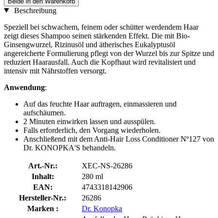
Beide in den Warenkorb
Beschreibung
Speziell bei schwachem, feinem oder schütter werdendem Haar
zeigt dieses Shampoo seinen stärkenden Effekt. Die mit Bio-
Ginsengwurzel, Rizinusöl und ätherisches Eukalyptusöl
angereicherte Formulierung pflegt von der Wurzel bis zur Spitze und
reduziert Haarausfall. Auch die Kopfhaut wird revitalisiert und
intensiv mit Nährstoffen versorgt.
Anwendung
:
Auf das feuchte Haar auftragen, einmassieren und
aufschäumen.
2 Minuten einwirken lassen und ausspülen.
Falls erforderlich, den Vorgang wiederholen.
Anschließend mit dem Anti-Hair Loss Conditioner Nº127 von
Dr. KONOPKA'S behandeln.
Art.-Nr.:
XEC-NS-26286
Inhalt:
280 ml
EAN:
4743318142906
Hersteller-Nr.:
26286
Marken :
Dr. Konopka