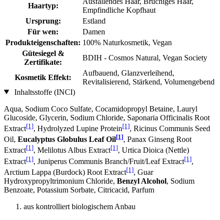
Ausfallendes Haar, Brüchiges Haar,
Haartyp:
Empfindliche Kopfhaut
Ursprung:
Estland
Für wen:
Damen
Produkteigenschaften:
100% Naturkosmetik, Vegan
Gütesiegel &
BDIH - Cosmos Natural, Vegan Society
Zertifikate:
Aufbauend, Glanzverleihend,
Kosmetik Effekt:
Revitalisierend, Stärkend, Volumengebend
Inhaltsstoffe (INCI)
Aqua, Sodium Coco­ Sulfate, Cocamidopropyl Betaine, Lauryl
Glucoside, Glycerin, Sodium Chloride, Saponaria Officinalis Root
[1]
[1]
Extract
, Hydrolyzed Lupine Protein
, Ricinus Communis Seed
[1]
Oil,
Eucalyptus Globulus Leaf Oil
, Panax Ginseng Root
[1]
[1]
Extract
, Melilotus Albus Extract
, Urtica Dioica (Nettle)
[1]
[1]
Extract
, Juniperus Communis Branch/Fruit/Leaf Extract
,
[1]
Arctium Lappa (Burdock) Root Extract
, Guar
Hydroxypropyltrimonium Chloride,
Benzyl Alcohol
, Sodium
Benzoate, Potassium Sorbate, Citricacid, Parfum
aus kontrolliert biologischem Anbau