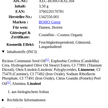
Art.-Nr.:
XEC-BOHO-RAL304
Inhalt:
3,50 g
EAN:
3760220170781
Hersteller-Nr.:
1342550.001
Marken :
BOHO Green
Für wen:
Damen, Herren
Gütesiegel &
Cosmébio - Cosmos Organic
Zertifikate:
Feuchtigkeitsspendend, Glänzend,
Kosmetik Effekt:
Langanhaltend
Inhaltsstoffe (INCI)
[1]
Ricinus Communis Seed Oil
, Euphorbia Cerifera (Candelilla)
Cera, Hydrogenated Olive Oil Stearyl Esters, CI 77891 (Titanium
Dioxid), Oleic/Linoleic/Linolenic Polyglycerides,
Limonene
, CI
75470 (Carmine), CI 77492 (Iron Oxide), Sodium Riboflavin
Phosphate, CI 77491 (Iron Oxide), Citrus Grandis (Pomelo) Peel
[1]
Oil
, Alumina,
Linalool
aus biologischem Anbau
Rechtliche Informationen