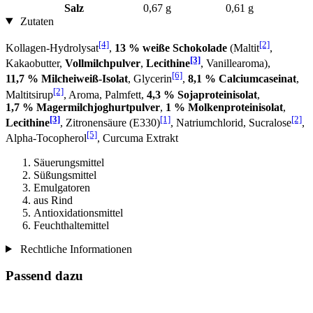
Salz
0,67 g
0,61 g
Zutaten
[4]
[2]
Kollagen-Hydrolysat
,
13 % weiße Schokolade
(Maltit
,
[3]
Kakaobutter,
Vollmilchpulver
,
Lecithine
, Vanillearoma),
[6]
11,7 % Milcheiweiß-Isolat
, Glycerin
,
8,1 % Calciumcaseinat
,
[2]
Maltitsirup
, Aroma, Palmfett,
4,3 % Sojaproteinisolat
,
1,7 % Magermilchjoghurtpulver
,
1 % Molkenproteinisolat
,
[3]
[1]
[2]
Lecithine
, Zitronensäure (E330)
, Natriumchlorid, Sucralose
,
[5]
Alpha-Tocopherol
, Curcuma Extrakt
Säuerungsmittel
Süßungsmittel
Emulgatoren
aus Rind
Antioxidationsmittel
Feuchthaltemittel
Rechtliche Informationen
Passend dazu