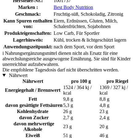
Hersteller-Nr.:
1001737
Marken :
Best Body Nutrition
Geschmack:
Fruchtig-süß, Schokoladig, Zitronig
Kann Spuren enthalten
Eiern, Erdnüssen, Gluten, Milch,
von:
Schalenfrüchten, Sojabohnen
Produkteigenschaften:
Low Carb, Für Sportler
Lagerhinweis:
Kühl, trocken & lichtgeschützt lagern
Anwendungszeitpunkt:
nach dem Sport, vor dem Sport
i
Nahrungsergänzungsmittel dienen nicht als Ersatz für eine
abwechslungsreiche ausgewogene Ernährung. Sie sind für Kinder
unerreichbar aufzubewahren.
Die empfohlene Tagesdosis darf nicht überschritten werden.
Nährwert
Nährwert
pro 100 g
pro Riegel
1524 / 364 kj /
1369 / 327 kj /
Energiegehalt / Brennwert
kcal
kcal
Fett
9,8 g
8,8 g
davon gesättigte Fettsäuren
5,3 g
4,8 g
Kohlenhydrate
26 g
23 g
davon Zucker
2,7 g
2,4 g
davon mehrwertige
23 g
20 g
Alkohole
Eiweiß
51 g
46 g