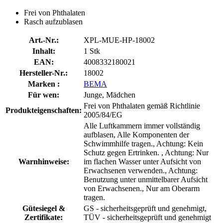
Frei von Phthalaten
Rasch aufzublasen
Art.-Nr.:
XPL-MUE-HP-18002
Inhalt:
1 Stk
EAN:
4008332180021
Hersteller-Nr.:
18002
Marken :
BEMA
Für wen:
Junge, Mädchen
Frei von Phthalaten gemäß Richtlinie
Produkteigenschaften:
2005/84/EG
Alle Luftkammern immer vollständig
aufblasen, Alle Komponenten der
Schwimmhilfe tragen., Achtung: Kein
Schutz gegen Ertrinken. , Achtung: Nur
Warnhinweise:
im flachen Wasser unter Aufsicht von
Erwachsenen verwenden., Achtung:
Benutzung unter unmittelbarer Aufsicht
von Erwachsenen., Nur am Oberarm
tragen.
Gütesiegel &
GS - sicherheitsgeprüft und genehmigt,
Zertifikate:
TÜV - sicherheitsgeprüft und genehmigt