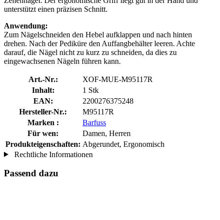
Zehennägel. Der ergonomische Griff liegt gut in der Hand und
unterstützt einen präzisen Schnitt.
Anwendung:
Zum Nägelschneiden den Hebel aufklappen und nach hinten
drehen. Nach der Pediküre den Auffangbehälter leeren. Achte
darauf, die Nägel nicht zu kurz zu schneiden, da dies zu
eingewachsenen Nägeln führen kann.
Art.-Nr.:
XOF-MUE-M95117R
Inhalt:
1 Stk
EAN:
2200276375248
Hersteller-Nr.:
M95117R
Marken :
Barfuss
Für wen:
Damen, Herren
Produkteigenschaften:
Abgerundet, Ergonomisch
Rechtliche Informationen
Passend dazu