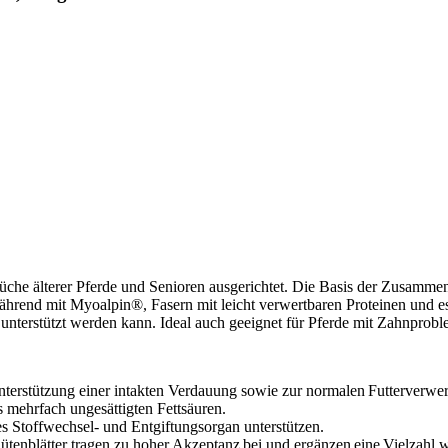
sprüche älterer Pferde und Senioren ausgerichtet. Die Basis der Zusa
ährend mit Myoalpin®, Fasern mit leicht verwertbaren Proteinen und es
unterstützt werden kann. Ideal auch geeignet für Pferde mit Zahnprob
erstützung einer intakten Verdauung sowie zur normalen Futterverwer
 mehrfach ungesättigten Fettsäuren.
les Stoffwechsel- und Entgiftungsorgan unterstützen.
enblätter tragen zu hoher Akzeptanz bei und ergänzen eine Vielzahl wer