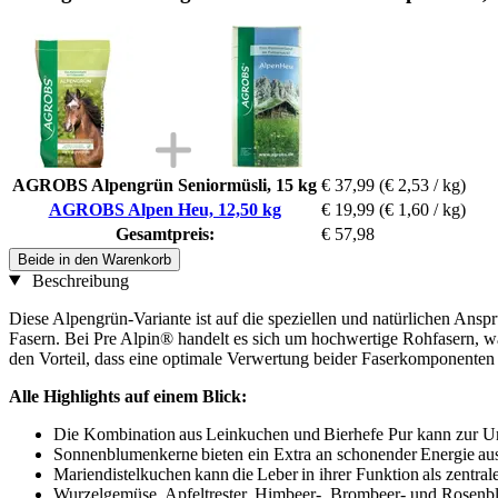
AGROBS Alpengrün Seniormüsli, 15 kg
€ 37,99
(€ 2,53 / kg)
AGROBS Alpen Heu, 12,50 kg
€ 19,99
(€ 1,60 / kg)
Gesamtpreis:
€ 57,98
Beide in den Warenkorb
Beschreibung
Diese Alpengrün-Variante ist auf die speziellen und natürlichen An
Fasern. Bei Pre Alpin® handelt es sich um hochwertige Rohfasern, w
den Vorteil, dass eine optimale Verwertung beider Faserkomponenten 
Alle Highlights auf einem Blick:
Die Kombination aus Leinkuchen und Bierhefe Pur kann zur Unt
Sonnenblumenkerne bieten ein Extra an schonender Energie aus
Mariendistelkuchen kann die Leber in ihrer Funktion als zentra
Wurzelgemüse, Apfeltrester, Himbeer-, Brombeer- und Rosenblüt