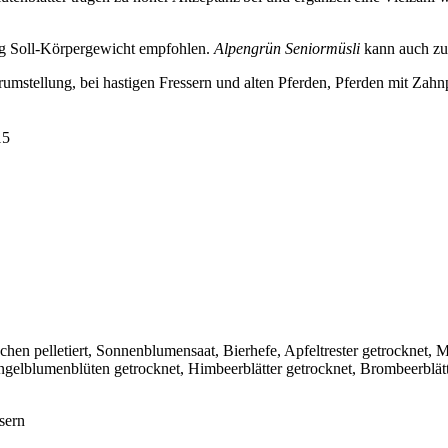
0 kg Soll-Körpergewicht empfohlen.
Alpengrün Seniormüsli
kann auch zur
erumstellung, bei hastigen Fressern und alten Pferden, Pferden mit Za
5
chen pelletiert, Sonnenblumensaat, Bierhefe, Apfeltrester getrocknet, Ma
ingelblumenblüten getrocknet, Himbeerblätter getrocknet, Brombeerblät
sern