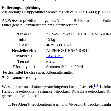
Fütterungsempfehlung:
Als alleiniges Krippenfutter werden täglich ca. 100 bis 500 g je 10
AGROBS
empfiehlt
ein
langsames Anfüttern. Bei Bedarf, in der Futt
Futter generell anzufeuchten bzw. einzuweichen.
Art.-Nr.:
XEV-NORF-ALPENGRUENSENIOR1
Inhalt:
15 kg
EAN:
4039159011571
Hersteller-Nr.:
ALPENGRÜNSENIOR15
Marken :
AGROBS
Tierart:
Pferd
Pferdetypen:
Senioren & ältere Pferde
Futtermittel Deklaration:
Alleinfuttermittel
Zusammensetzung
[1]
Wiesengräser und -kräuter (warmluftgetrocknet,gehäckselt)
, Leinku
Hagebutte getrocknet, Pastinake getrocknet, Rote Bete getrocknet, R
getrocknet, Leindotteröl
Pre Alpin®-Trockengrünfasern und Myoalpin®-Trockengrünfa