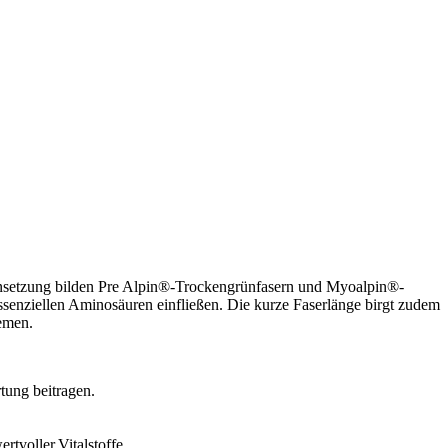
mmensetzung bilden Pre Alpin®-Trockengrünfasern und Myoalpin®-
senziellen Aminosäuren einfließen. Die kurze Faserlänge birgt zudem
lemen.
tung beitragen.
tvoller Vitalstoffe.